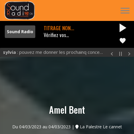
play_arrow
TITRAGE NON...
Vérifiez vos...
favorite
sylvia
: pouvez me donner les prochainq concerts et excluuu
Amel Bent
Du 04/03/2023 au 04/03/2023 |
La Palestre Le cannet