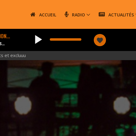
ACCUEIL
RADIO
ACTUALITÉS
play_arrow
ON...
favorite
...
s et excluuu