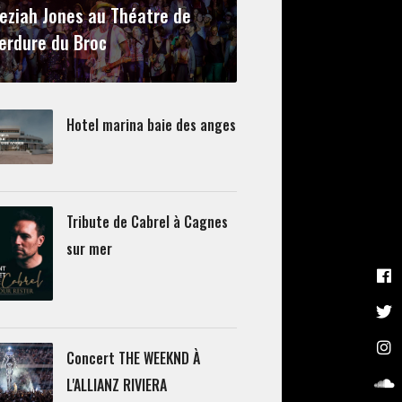
eziah Jones au Théatre de
erdure du Broc
Hotel marina baie des anges
Tribute de Cabrel à Cagnes
sur mer
Concert THE WEEKND À
L'ALLIANZ RIVIERA