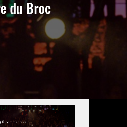
re du Broc
0
commentaire