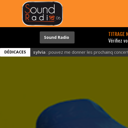
TITRAGE N
Vérifiez vos
DÉDICACES
sylvia
: pouvez me donner les prochainq concert