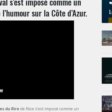
ival s’est imposé comme un
l’humour sur la Côte d’Azur.
L
ges du Rire
de Nice s’est imposé comme un