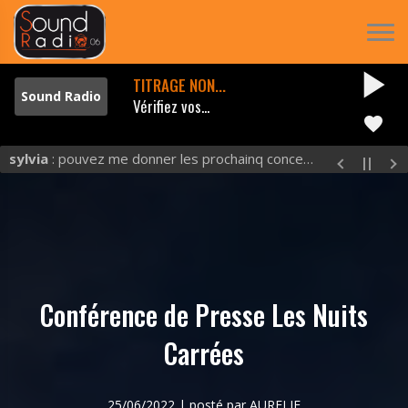
play_arrow
TITRAGE NON...
Vérifiez vos...
favorite
sylvia
: pouvez me donner les prochainq concerts et excluuu
Conférence de Presse Les Nuits
Carrées
25/06/2022 | posté par AURELIE